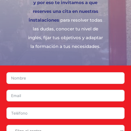
y por eso te invitamos a que
reserves una cita en nuestras
instalaciones
para resolver todas
las dudas, conocer tu nivel de
inglés, fijar tus objetivos y adaptar
la formación a tus necesidades.