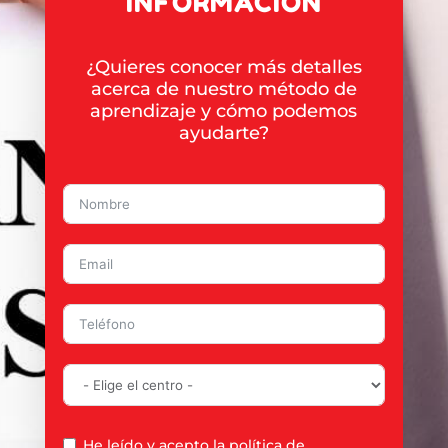
INFORMACIÓN
¿Quieres conocer más detalles
acerca de nuestro método de
aprendizaje y cómo podemos
ayudarte?
He leído y acepto la
política de