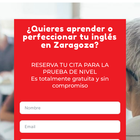
¿Quieres aprender o
perfeccionar tu inglés
en Zaragoza?
RESERVA TU CITA PARA LA
PRUEBA DE NIVEL
Es totalmente gratuita y sin
compromiso